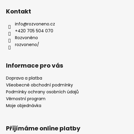
á
Kontakt
p
a
info
@
rozvoneno.cz
t
+420 705 504 070
í
Rozvoněno
rozvoneno/
Informace pro vás
Doprava a platba
Všeobecné obchodní podmínky
Podmínky ochrany osobních údajů
Věrnostní program
Moje objednávka
Přijímáme online platby