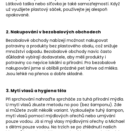
Látková taška nebo síťovka je také samozřejmostí. Když
a
už využijete plastový sáček, používejte jej alespoň
j
opakovaně.
í
t
2. Nakupování v bezobalových obchodech
?
Bezobalové obchody nabízejí možnost nakupovat
potraviny a produkty bez plastového obalu, což snižuje
množství odpadu. Bezobalové obchody navíc často
důkladně vybírají dodavatele, aby měli produkty i
potraviny co nejvíce lokální a přírodní. Pro bezobalové
HLEDAT
nakupování jsme si oblíbili prázdné pet lahve od mléka.
Jsou lehké na přenos a dobře skladné.
3. Mytí vlasů a hygiena těla
D
o
Při sprchování nahraďte sprcháče za tuhá přírodní mýdla.
U mytí vlasů zkuste metodu no poo (bez šamponu). Zde
p
si můžete zvolit několik variant. Vyzkoušejte tuhý šampon,
o
mytí vlasů pomocí mýdlových ořechů nebo umývání
r
pouze vodou. Já si myji vlasy mýdlovými ořechy a Michael
u
s dětmi pouze vodou. Na trzích se po zhlédnutí našich