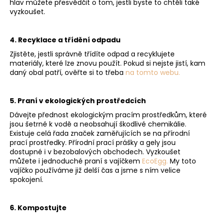
č
hlav můžete přesvědčit o tom, jestli byste to chtěli také
u
vyzkoušet.
j
e
4. Recyklace a třídění odpadu
m
e
Zjistěte, jestli správně třídíte odpad a recyklujete
materiály, které lze znovu použít. Pokud si nejste jistí, kam
daný obal patří, ověřte si to třeba
na tomto webu.
TANEC
SLUNCE
-
5. Praní v ekologických prostředcích
PŘÍRODNÍ
Dávejte přednost ekologickým pracím prostředkům, které
OSVĚŽOVAČ
jsou šetrné k vodě a neobsahují škodlivé chemikálie.
VZDUCHU
S
Existuje celá řada značek zaměřujících se na přírodní
BIO
prací prostředky. Přírodní prací prášky a gely jsou
GREPEM,
dostupné i v bezobalových obchodech. Vyzkoušet
LIMETKOU
můžete i jednoduché praní s vajíčkem
EcoEgg
.
My toto
A
vajíčko používáme již delší čas a jsme s ním velice
BERGAMOTEM
spokojení.
195
Kč
6. Kompostujte