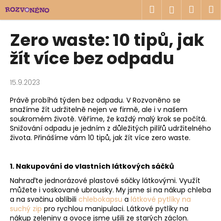
K
Přejít
Hledat
Náku
M
Přihlášen
na
o
obsah
Zpět
Zpět
košík
š
Zero waste: 10 tipů, jak
í
C
žít více bez odpadu
k
o
p
15.9.2023
o
Právě probíhá týden bez odpadu. V Rozvoněno se
t
snažíme žít udržitelně nejen ve firmě, ale i v našem
ř
soukromém životě. Věříme, že každý malý krok se počítá.
e
Snižování odpadu je jedním z důležitých pilířů udržitelného
života. Přinášíme vám 10 tipů, jak žít více zero waste.
b
u
1. Nakupování do vlastních látkových sáčků
j
e
Nahraďte jednorázové plastové sáčky látkovými. Využít
můžete i voskované ubrousky. My jsme si na nákup chleba
t
a na svačinu oblíbili
chlebokapsu
a
látkové pytlíky na
e
suchý zip
pro rychlou manipulaci. Látkové pytlíky na
n
nákup zeleniny a ovoce jsme ušili ze starých záclon.