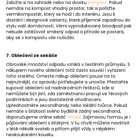
Založte si na zahradě nebo na dvorku
kompost
.
Pokud
nemáte na kompost vhodný prostor, tak si pořiďte
vermikompostér, který se hodí i do interiéru. Jsou k
dostání i designové varianty, které příjemně zapadnou do
stylu vaší domácnosti. Vámi vyprodukovaný bioodpad pak
nebude zatěžovat směsný odpad a příroda se postará,
aby se v kompostu vše rozložilo.
7. Oblečení ze sekáče
Obrovské množství odpadu vzniká v textilním průmyslu. S
nákupem nového oblečení totiž často souvisí i vyřazení
toho starého. Omezte nákup oblečení pouze na to
nejnutnější, co opravdu potřebujete a unosíte. Přestaňte
kupovat oblečení od nadnárodních řetězců, kde si
nemůžete být jistí, zda zaměstnanci pracují ve férových
podmínkách a jsou dostatečně ohodnoceni.
Upřednostněte secondhandy nebo lokální tvůrce. Pokud
nemáte v blízkosti svého bydliště žádný secondhand,
doporučujeme online sekáč
Vinted
.
Zajímavou formou je i
půjčování oblečení s blízkými. V tu chvíli můžete navštívit
v létě několik svateb a přitom přijít vždy v nějakém
neokoukaném kousku.