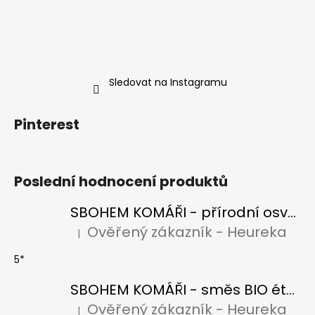
Sledovat na Instagramu
Pinterest
Poslední hodnocení produktů
SBOHEM KOMÁŘI - přírodní osvěžovač vzduchu s BIO citronelou a levandulí
Ověřený zákazník - Heureka
|
Hodnocení produktu je 5 z 5 hvězdiček.
5*
SBOHEM KOMÁŘI - směs BIO éterických olejů
Ověřený zákazník - Heureka
|