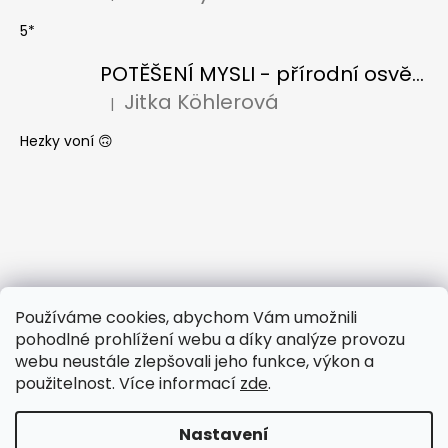
Hodnocení produktu je 5 z 5 hvězdiček.
5*
POTĚŠENÍ MYSLI - přírodní osvěžovač vzduchu s BIO citronelou a levandulí
Jitka Köhlerová
|
Hodnocení produktu je 5 z 5 hvězdiček.
Hezky voní 🙃
Používáme cookies, abychom Vám umožnili
pohodlné prohlížení webu a díky analýze provozu
webu neustále zlepšovali jeho funkce, výkon a
použitelnost. Více informací
zde
.
Nastavení