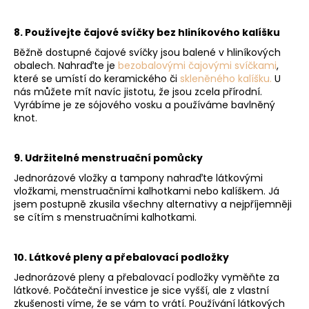
8. Používejte čajové svíčky bez hliníkového kalíšku
Běžně dostupné čajové svíčky jsou balené v hliníkových
obalech. Nahraďte je
bezobalovými čajovými svíčkami
,
které se umístí do keramického či
skleněného kalíšku
.
U
nás můžete mít navíc jistotu, že jsou zcela přírodní.
Vyrábíme je ze sójového vosku a používáme bavlněný
knot.
9. Udržitelné menstruační pomůcky
Jednorázové vložky a tampony nahraďte látkovými
vložkami, menstruačními kalhotkami nebo kalíškem. Já
jsem postupně zkusila všechny alternativy a nejpříjemněji
se cítím s menstruačními kalhotkami.
10. Látkové pleny a přebalovací podložky
Jednorázové pleny a přebalovací podložky vyměňte za
látkové. Počáteční investice je sice vyšší, ale z vlastní
zkušenosti víme, že se vám to vrátí. Používání látkových