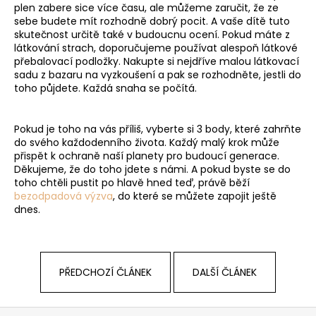
plen zabere sice více času, ale můžeme zaručit, že ze
sebe budete mít rozhodně dobrý pocit. A vaše dítě tuto
skutečnost určitě také v budoucnu ocení. Pokud máte z
látkování strach, doporučujeme používat alespoň látkové
přebalovací podložky. Nakupte si nejdříve malou látkovací
sadu z bazaru na vyzkoušení a pak se rozhodněte, jestli do
toho půjdete. Každá snaha se počítá.
Pokud je toho na vás příliš, vyberte si 3 body, které zahrňte
do svého každodenního života. Každý malý krok může
přispět k ochraně naší planety pro budoucí generace.
Děkujeme, že do toho jdete s námi. A pokud byste se do
toho chtěli pustit po hlavě hned teď, právě běží
bezodpadová výzva
, do které se můžete zapojit ještě
dnes.
PŘEDCHOZÍ ČLÁNEK
DALŠÍ ČLÁNEK
Z