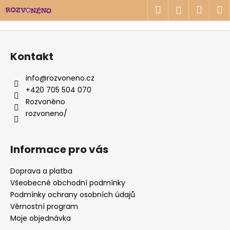
K
Přejít
Hledat
Náku
M
Přihlášen
na
o
obsah
Zpět
Zpět
košík
š
Z
í
á
C
Kontakt
k
p
o
a
info
@
rozvoneno.cz
p
t
+420 705 504 070
o
í
Rozvoněno
t
rozvoneno/
ř
e
b
Informace pro vás
u
Doprava a platba
j
Všeobecné obchodní podmínky
e
Podmínky ochrany osobních údajů
t
Věrnostní program
e
Moje objednávka
n