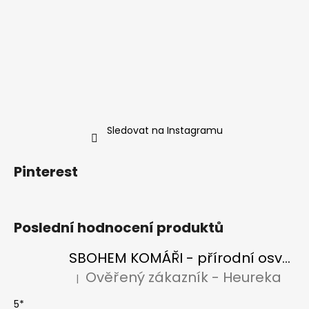
č
u
j
e
m
e
SBOHEM
KOMÁŘI
Sledovat na Instagramu
-
PŘÍRODNÍ
OSVĚŽOVAČ
Pinterest
VZDUCHU
S
BIO
CITRONELOU
A
Poslední hodnocení produktů
LEVANDULÍ
175
SBOHEM KOMÁŘI - přírodní osvěžovač vzduchu s BIO citronelou a levandulí
Kč
Ověřený zákazník - Heureka
|
Hodnocení produktu je 5 z 5 hvězdiček.
5*