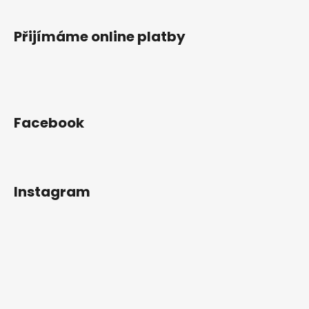
a
j
Přijímáme online platby
í
t
?
Facebook
HLEDAT
Instagram
D
o
p
o
r
u