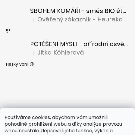
SBOHEM KOMÁŘI - směs BIO éterických olejů
Ověřený zákazník - Heureka
|
Hodnocení produktu je 5 z 5 hvězdiček.
5*
POTĚŠENÍ MYSLI - přírodní osvěžovač vzduchu s BIO citronelou a levandulí
Jitka Köhlerová
|
Hodnocení produktu je 5 z 5 hvězdiček.
Hezky voní 🙃
Používáme cookies, abychom Vám umožnili
pohodlné prohlížení webu a díky analýze provozu
webu neustále zlepšovali jeho funkce, výkon a