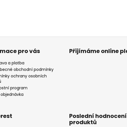
 CO2 neutrální. Všechen CO2, který vyprodukují, nahradí podporo
 snaží řešit alespoň tímto způsobem.
rmace pro vás
Přijímáme online p
ava a platba
becné obchodní podmínky
ínky ochrany osobních
ů
ostní program
 objednávka
erest
Poslední hodnocení
produktů