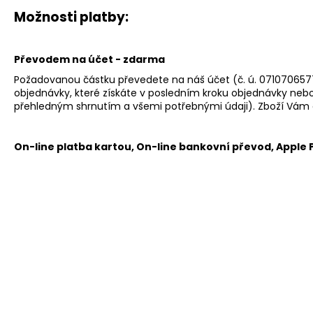
Možnosti platby:
Převodem na účet - zdarma
Požadovanou částku převedete na náš účet (č. ú. 0710706577/2
objednávky, které získáte v posledním kroku objednávky nebo
přehledným shrnutím a všemi potřebnými údaji). Zboží Vám
On-line platba kartou, On-line bankovní převod, Apple
DPD domů - ekologická doprava - 118 Kč
DPD vám doručí balík přímo do ruky na vámi uvedenou adresu
mailem. Ve zprávě se dozvíte přesnou hodinu, kdy vám balík d
DPD výdejní místo - ekologická doprava - 65 Kč
DPD doručí balíček na vámi zvolené výdejní místo. Zde bude