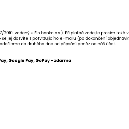
010, vedený u Fio banka a.s.). Při platbě zadejte prosím také va
 se jej dozvíte z potvrzujícího e-mailu (po dokončení objednáv
 odešleme do druhého dne od připsání peněz na náš účet.
 Pay, Google Pay, GoPay - zdarma
 následující pracovní den od podání zásilky. O doručování bal
oručí. Máte až 3 pokusy doručení v případě, že nebudete zastih
 uložené po dobu 7 kalendářních dnů. O doručení zásilky na vý