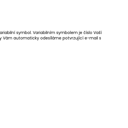
riabilní symbol. Variabilním symbolem je číslo Vaší
ky Vám automaticky odesíláme potvrzující e-mail s
íku budete informováni prostřednictvím SMS nebo e-
nuti.
dejní místo budete informováni pomocí SMS nebo e-mailem.