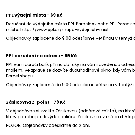
GREPEM, LIMETKOU A BERGAMOTEM
255 Kč
PPL výdejní místa - 69 Kč
Doručení do výdejního místa PPL Parcelbox nebo PPL Parcelsh
místo:
https://www.ppl.cz/mapa-vydejnich-mist
Objednávky zaplacené do 9:00 odesíláme většinou v tentýž 
PPL doručení na adresu - 99 Kč
PPL vám doručí balík přímo do ruky na vámi uvedenou adresu 
mailem. Ve zprávě se dozvíte dvouhodinové okno, kdy vám balí
Parcel shopu.
Objednávky zaplacené do 9:00 odesíláme většinou v tentýž 
Zásilkovna Z-point - 79 Kč
V objednávce si zvolíte Zásilkovnu (odběrové místo), na kter
který potřebujete k výdeji balíčku. Zásilkovna.cz má limit 5 kg
POZOR. Objednávky odesíláme do 2 dní.