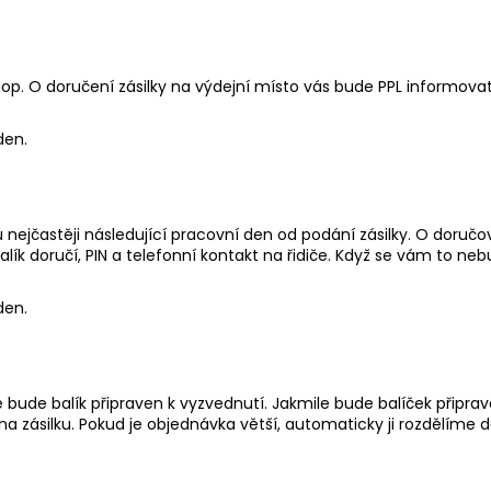
BIO CITRONELOU A LEVANDULÍ
OSVĚŽOVAČ VZD
LIMETKOU A BE
235 Kč
195 Kč
op. O doručení zásilky na výdejní místo vás bude PPL informovat
den.
nejčastěji následující pracovní den od podání zásilky. O doruč
k doručí, PIN a telefonní kontakt na řidiče. Když se vám to neb
den.
é bude balík připraven k vyzvednutí.
Jakmile bude balíček připrav
 na zásilku. Pokud je objednávka větší, automaticky ji rozdělíme d