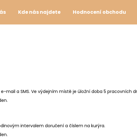
ás
Kde nás najdete
Hodnocení obchodu
Co potřebujete najít?
HLEDAT
Doporučujeme
e-mail a SMS. Ve výdejním místě je úložní doba 5 pracovních dn
den.
dinovým intervalem doručení a číslem na kurýra.
POTĚŠENÍ MYSLI - PŘÍRODNÍ SVÍČKA S
TANEC SLUNCE -
den.