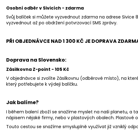
Osobní odběr v Sivicích - zdarma
Svůj balíček si můžete vyzvednout zdarma na adrese Sivice 8
vyzvednout až po obdržení potvrzovací SMS zprávy.
PŘI OBJEDNÁVCE NAD 1 300 KČ JE DOPRAVA ZDARM
Doprava na Slovensko:
Zásilkovna Z-point - 105 Kč
V objednávce si zvolíte Zásilkovnu (odběrové místo), na kter
který potřebujete k výdeji balíčku.
Jak balíme?
I během balení zboží se snažíme myslet na naši planetu, a tak
nápisem nějaké firmy, nebo v plastových obalech. Plastové o
Touto cestou se snažíme smysluplně využívat již vzniklý odp