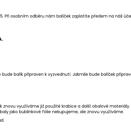
5. Při osobním odběru nám balíček zaplatíte předem na náš účet
A.
é bude balík připraven k vyzvednutí.
Jakmile bude balíček připrav
 znovu využíváme již použité krabice a další obalové materiály. 
baly jako bublinkové fólie nekupujeme, ale znovu využíváme.
ad.