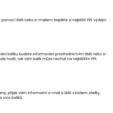
UCHU S BIO GREPEM,
RGAMOTEM
 pomocí SMS nebo e-mailem. Najděte si nejbližší PPL výdejní
ování balíku budete informováni prostřednictvím SMS nebo e-
ude hodit, tak vám balík může nechat na nejbližším PPL
ený, přijde Vám informační e-mail a SMS s kódem zásilky,
o více balíků.