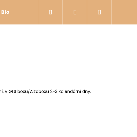
Hledat
Přihlášení
Nákupní
Blog
Kontakty
Napište nám
Velkoobch
košík
í, v GLS boxu/Alzaboxu 2-3 kalendářní dny.
 PŘÍRODNÍ