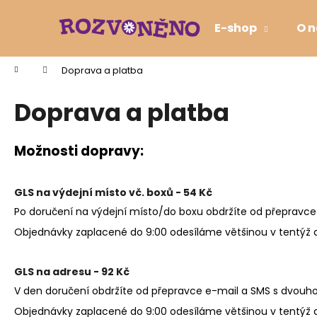
K
Přejít
na
o
E-shop
O n
obsah
Zpět
Zpět
š
do
do
í
Domů
Doprava a platba
k
obchodu
obchodu
Doprava a platba
Možnosti dopravy:
GLS na výdejní místo vč. boxů - 54 Kč
Po doručení na výdejní místo/do boxu obdržíte od přepravce 
Objednávky zaplacené do 9:00 odesíláme většinou v tentýž 
GLS na adresu - 92 Kč
V den doručení obdržíte od přepravce e-mail a SMS s dvouho
DĚKUJI - PŘÍRODNÍ SVÍČKA S BIO
Objednávky zaplacené do 9:00 odesíláme většinou v tentýž 