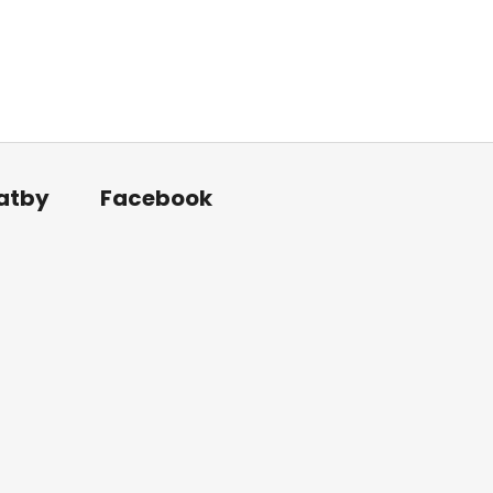
u projektu vyrábějící energii z obnovitelných zdrojů. Jedná
latby
Facebook