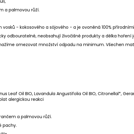
lí,
 a palmovou růží.
 vosků - kokosového a sójového - a je ovoněná 100% přírodními B
gicky odbouratelné, neobsahují živočišné produkty a délka hoření
 se snažíme omezovat množství odpadu na minimum. Všechen mater
eaf Oil BIO, Lavandula Angustifolia Oil BIO, Citronellal*, Geraniol*
lat alergickou reakci
rančem a palmovou růží.
é pachy.
tělo.