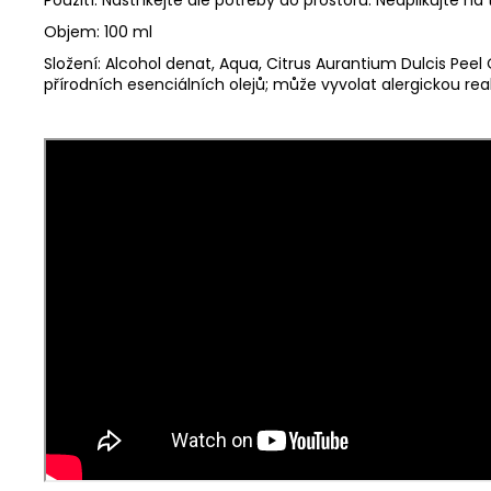
Objem: 100 ml
Složení: Alcohol denat, Aqua, Citrus Aurantium Dulcis Peel O
přírodních esenciálních olejů; může vyvolat alergickou rea