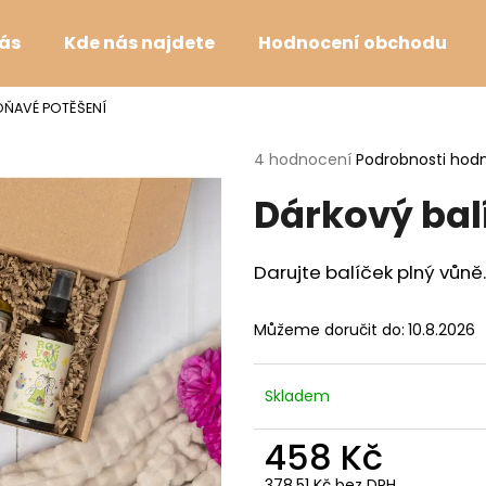
ás
Kde nás najdete
Hodnocení obchodu
OŇAVÉ POTĚŠENÍ
Co potřebujete najít?
Průměrné
4 hodnocení
Podrobnosti hod
hodnocení
Dárkový bal
produktu
HLEDAT
je
5,0
z
Darujte balíček plný vůně.
5
Doporučujeme
hvězdiček.
Můžeme doručit do:
10.8.2026
Skladem
458 Kč
POTĚŠENÍ MYSLI - PŘÍRODNÍ SVÍČKA S
TANEC SLUNCE -
378,51 Kč bez DPH