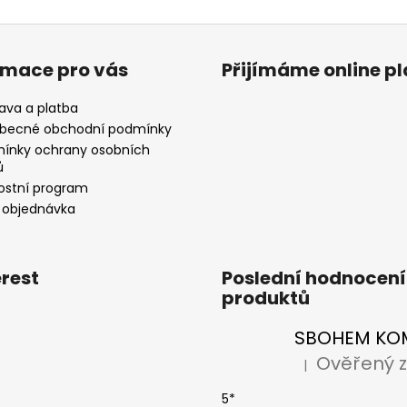
rmace pro vás
Přijímáme online p
ava a platba
becné obchodní podmínky
ínky ochrany osobních
ů
ostní program
 objednávka
erest
Poslední hodnocení
produktů
|
Hodnocení produkt
5*