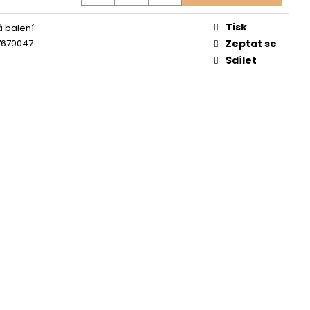
UCHU S BIO GREPEM,
RGAMOTEM
Tisk
 balení
7670047
Zeptat se
Sdílet