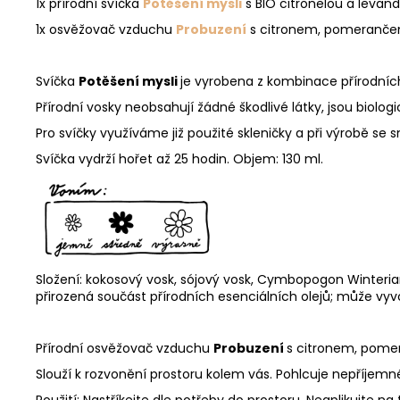
1x přírodní svíčka
Potěšení mysli
s BIO citronelou a levandu
1x osvěžovač vzduchu
Probuzení
s citronem, pomerančem
Svíčka
Potěšení mysli
je vyrobena z kombinace přírodních
Přírodní vosky neobsahují žádné škodlivé látky, jsou biolo
Pro svíčky využíváme již použité skleničky a při výrobě
Svíčka vydrží hořet až 25 hodin. Objem: 130 ml.
Složení: kokosový vosk, sójový vosk, Cymbopogon Winterianus L
přirozená součást přírodních esenciálních olejů; může vyvo
Přírodní osvěžovač vzduchu
Probuzení
s
citronem, pome
Slouží k rozvonění prostoru kolem vás. Pohlcuje nepříjemn
Použití: Nastříkejte dle potřeby do prostoru. Neaplikujte na 