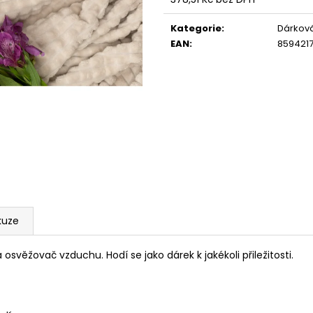
BIO CITRONELOU A LEVANDULÍ
OSVĚŽOVAČ VZD
Měrná
LIMETKOU A BE
235 Kč
cena:
Kategorie
:
Dárková
195 Kč
EAN
:
859421
kuze
osvěžovač vzduchu. Hodí se jako dárek k jakékoli přiležitosti.