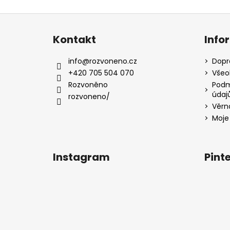
Z
á
Kontakt
Info
p
a
info
@
rozvoneno.cz
Dopr
t
+420 705 504 070
Všeo
í
Rozvoněno
Podm
údaj
rozvoneno/
Věrn
Moje
Instagram
Pint