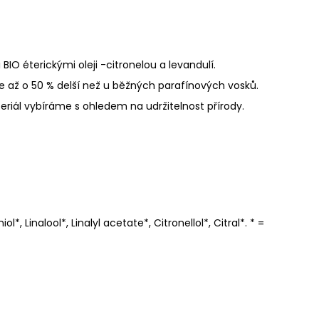
IO éterickými oleji -
citronelou a levandulí.
 je až o 50 % delší než u běžných parafínových vosků.
iál vybíráme s ohledem na udržitelnost přírody.
, Linalool*, Linalyl acetate*, Citronellol*, Citral*.
* =