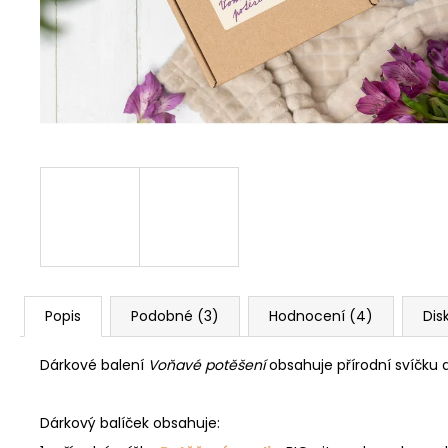
GREPEM, LIMETKOU A BERGAMOTEM
255 Kč
Popis
Podobné (3)
Hodnocení (4)
Dis
Dárkové balení
Voňavé potěšení
obsahuje přírodní svíčku a 
Dárkový balíček obsahuje: