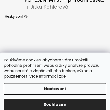
POTĚŠENÍ MYSLI - přírodní osvěžovač vzduchu s BIO citronelou a levandulí
Jitka Köhlerová
|
Hodnocení produktu je 5 z 5 hvězdiček.
Hezky voní 🙃
Používáme cookies, abychom Vám umožnili
pohodlné prohlížení webu a díky analýze provozu
webu neustále zlepšovali jeho funkce, výkon a
použitelnost. Více informací
zde
.
Nastavení
Vytvořil Shoptet
Kvůli vysokým teplotám v boxech a zachování kvality
našich produktů nelze v letních měsících posílat zboží do
Souhlasím
Copyright 2026
ROZVONĚNO
. Všechna práva vyhrazena.
boxů. Děkujeme za pochopení.