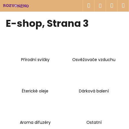
K
Přejít
Hledat
Náku
M
Přihlášen
na
o
obsah
Zpět
Zpět
košík
š
E-shop
, Strana 3
í
C
k
o
p
o
Přírodní svíčky
Osvěžovače vzduchu
t
ř
e
b
u
Éterické oleje
Dárková balení
j
e
t
e
Aroma difuzéry
Ostatní
n