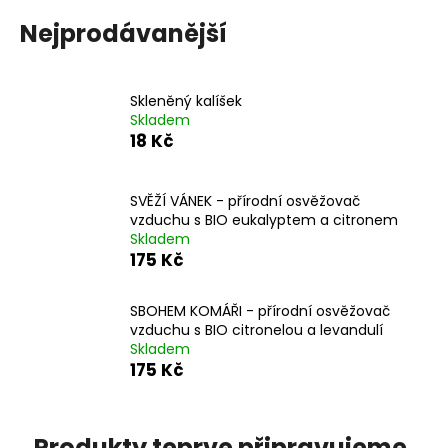
a
Nejprodávanější
j
í
t
Skleněný kalíšek
Skladem
?
18 Kč
SVĚŽÍ VÁNEK - přírodní osvěžovač
vzduchu s BIO eukalyptem a citronem
HLEDAT
Skladem
175 Kč
SBOHEM KOMÁŘI - přírodní osvěžovač
D
vzduchu s BIO citronelou a levandulí
o
Skladem
p
175 Kč
o
r
u
Produkty teprve připravujeme.