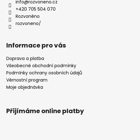
a
info
@
rozvoneno.cz
t
+420 705 504 070
í
Rozvoněno
rozvoneno/
Informace pro vás
Doprava a platba
Všeobecné obchodní podmínky
Podmínky ochrany osobních údajů
Věrnostní program
Moje objednávka
Přijímáme online platby