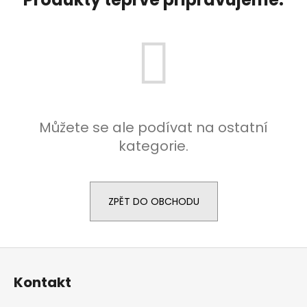
č
u
j
e
m
e
SBOHEM
Můžete se ale podívat na ostatní
KOMÁŘI
-
kategorie.
PŘÍRODNÍ
OSVĚŽOVAČ
VZDUCHU
S
BIO
ZPĚT DO OBCHODU
CITRONELOU
A
LEVANDULÍ
175
Z
Kč
á
Kontakt
p