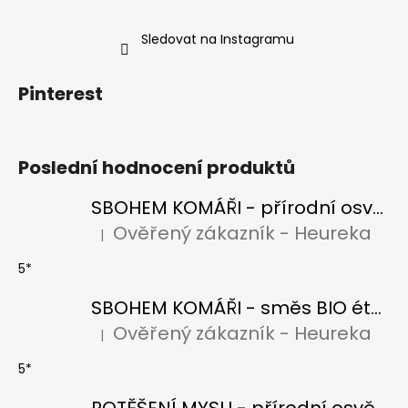
Sledovat na Instagramu
Pinterest
Poslední hodnocení produktů
SBOHEM KOMÁŘI - přírodní osvěžovač vzduchu s BIO citronelou a levandulí
Ověřený zákazník - Heureka
|
Hodnocení produktu je 5 z 5 hvězdiček.
5*
SBOHEM KOMÁŘI - směs BIO éterických olejů
Ověřený zákazník - Heureka
|
Hodnocení produktu je 5 z 5 hvězdiček.
5*